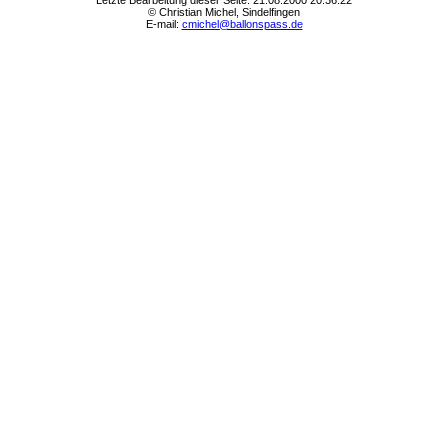
Letzte Bearbeitung dieser Seite: 21.08.2000 20:36:22
© Christian Michel, Sindelfingen
E-mail:
cmichel@ballonspass.de