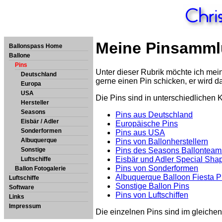
Meine Pinsamm
Ballonspass Home
Ballone
Pins
Unter dieser Rubrik möchte ich mein
Deutschland
gerne einen Pin schicken, er wird 
Europa
USA
Die Pins sind in unterschiedlichen K
Hersteller
Seasons
Pins aus Deutschland
Eisbär / Adler
Europäische Pins
Sonderformen
Pins aus USA
Albuquerque
Pins von Ballonherstellern
Sonstige
Pins des Seasons Ballonteam
Eisbär und Adler Special Sha
Luftschiffe
Pins von Sonderformen
Ballon Fotogalerie
Albuquerque Balloon Fiesta P
Luftschiffe
Sonstige Ballon Pins
Software
Pins von Luftschiffen
Links
Impressum
Die einzelnen Pins sind im gleiche